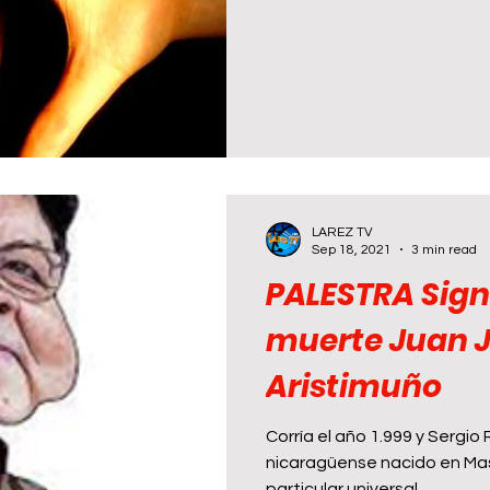
LAREZ TV
Sep 18, 2021
3 min read
PALESTRA Signi
muerte Juan José Monsant
Aristimuño
Corría el año 1.999 y Sergio
nicaragüense nacido en Ma
particular universal,...