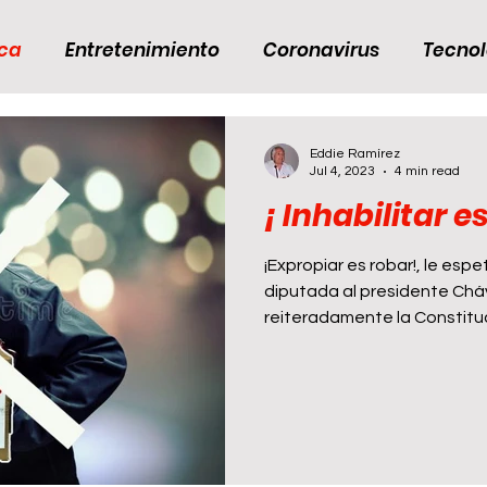
ica
Entretenimiento
Coronavirus
Tecnol
s
Ojo Al Día
Economía
Venezuela
Eddie Ramírez
Jul 4, 2023
4 min read
¡ Inhabilitar e
Hora del Café
Categoría sin título
Catego
¡Expropiar es robar!, le esp
diputada al presidente Cháv
dictadura
Primarias de Oposición
CONEXIÓN
reiteradamente la Constituci