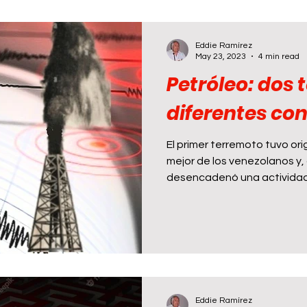
Eddie Ramírez
May 23, 2023
4 min read
Petróleo: dos
diferentes co
El primer terremoto tuvo origen telúric
mejor de los venezolanos y
desencadenó una actividad
Eddie Ramírez