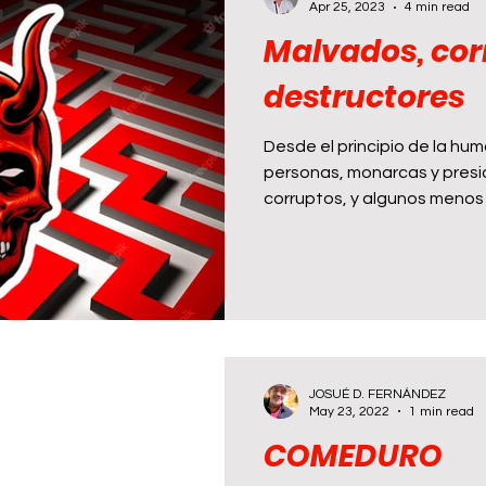
Apr 25, 2023
4 min read
Malvados, cor
destructores
Desde el principio de la hu
personas, monarcas y pres
corruptos, y algunos menos
JOSUÉ D. FERNÁNDEZ
May 23, 2022
1 min read
COMEDURO