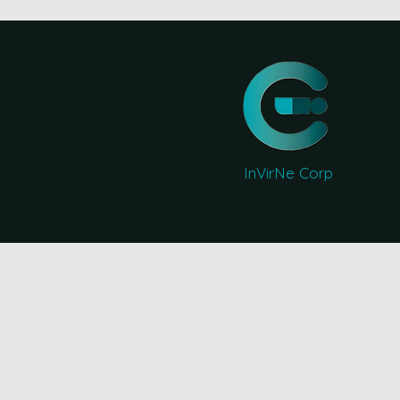
InVirNe Corp