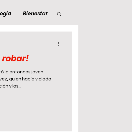
ogía
Bienestar
s robar!
ría sin título
etó la entonces joven
ez, quien había violado
 INMOBILIARIA
ón y las...