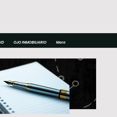
UD
OJO INMOBILIARIO
More