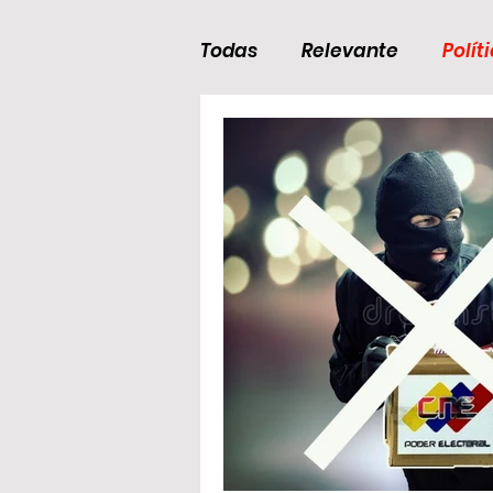
Todas
Relevante
Polít
Deportes
Curiosidade
Venezuela en Dictadura
Opositores cómplices de 