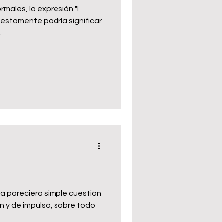
males, la expresión "I
uestamente podría significar
 o...
iba pareciera simple cuestión
n y de impulso, sobre todo