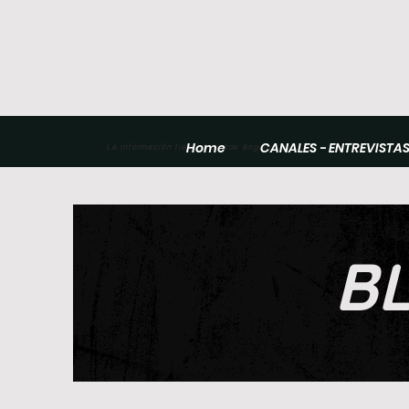
Home
CANALES - ENTREVISTA
La información tiene distintos ángulos
B