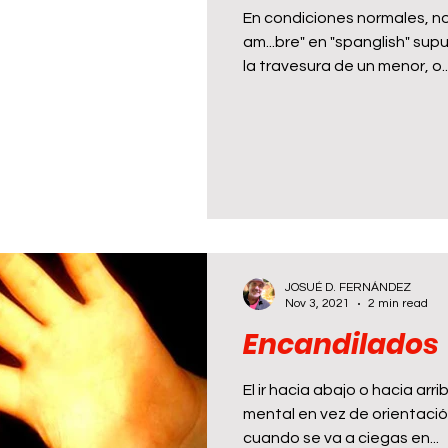
En condiciones normales, nor
am...bre" en "spanglish" sup
la travesura de un menor,
JOSUÉ D. FERNÁNDEZ
Nov 3, 2021
2 min read
Encandilados
El ir hacia abajo o hacia arr
mental en vez de orientació
cuando se va a ciegas en...