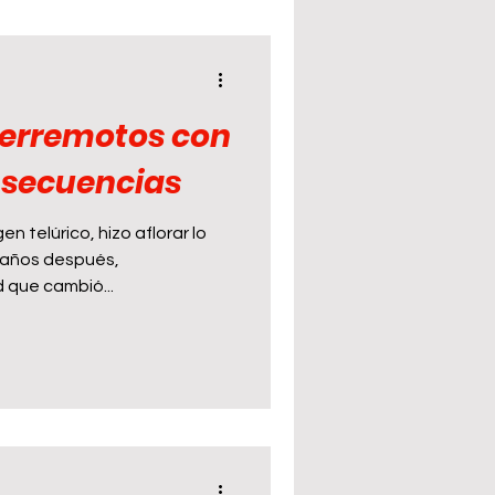
 terremotos con
nsecuencias
o, hizo aflorar lo
, años después,
 que cambió...