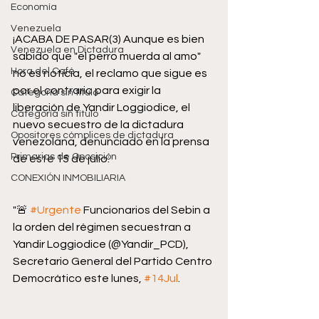
Economía
Venezuela
¡ACABA DE PASAR(3) Aunque es bien 
Venezuela en Dictadura
sabido que "el perro muerda al amo" 
Hora del Café
no es noticia, el reclamo que sigue es 
por el contrario para exigir la 
Categoría sin título
liberación de Yandir Loggiodice, el 
Categoría sin título
nuevo secuestro de la dictadura 
Opositores cómplices de dictadura
venezolana, denunciado en la prensa 
Primarias de Oposición
de este 15 de julio: 
CONEXIÓN INMOBILIARIA
"🚨 
#Urgente
 Funcionarios del Sebin a 
la orden del régimen secuestran a 
Yandir Loggiodice (@Yandir_PCD), 
Secretario General del Partido Centro 
Democrático este lunes, 
#14Jul
. 