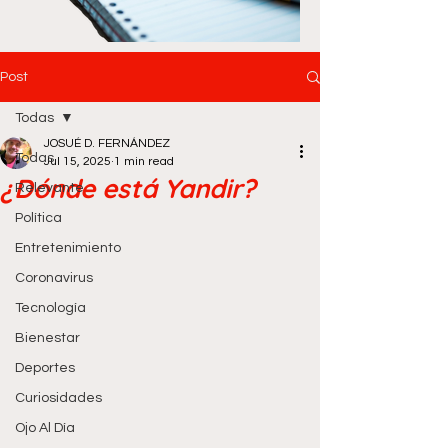
Post
Todas
JOSUÉ D. FERNÁNDEZ
Todas
Jul 15, 2025
1 min read
¿Dónde está Yandir?
Relevante
Política
Entretenimiento
Coronavirus
Tecnología
Bienestar
Deportes
Curiosidades
Ojo Al Día