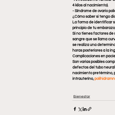
4 kilos al nacimiento).
- Síndrome de ovario poli
¿Cómo saber si tengo di
La forma de identificar s
principio de tu embarazo,
Si no tienes factores de 
sangre que se llama curv
se realiza una determina
horas posteriores a la in
Complicaciones en pacie
Son varias posibles com
defectos del tubo neural 
nacimiento pretérmino, p
intrauterino, 
polihidramn
Bienestar