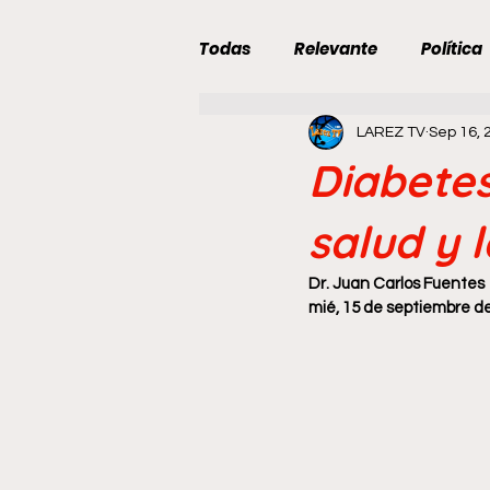
Todas
Relevante
Política
LAREZ TV
Sep 16, 
Deportes
Curiosidades
Diabetes
Hora del Café
Categoría s
salud y 
Dr. Juan Carlos Fuentes
Primarias de Oposición
mié, 15 de septiembre de
C