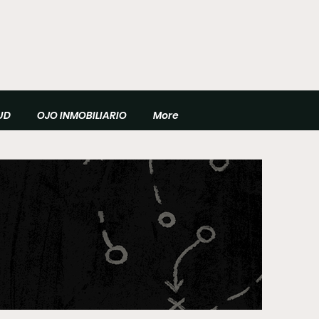
UD
OJO INMOBILIARIO
More