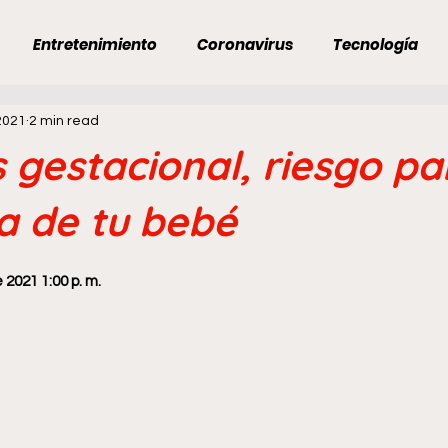
Entretenimiento
Coronavirus
Tecnología
2021
2 min read
Ojo Al Día
Economía
Venezuela
Venezuela
 gestacional, riesgo pa
in título
Categoría sin título
Opositores cómplice
la de tu bebé
 2021 1:00 p. m.
ONEXIÓN INMOBILIARIA