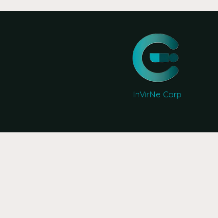
InVirNe Corp