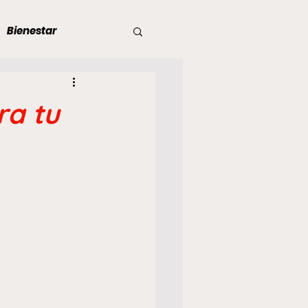
Bienestar
 en Dictadura
ra tu
s de dictadura