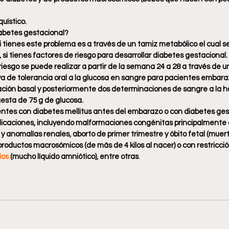
quístico.
abetes gestacional?
i tienes este problema es a través de un tamiz metabólico el cual se 
 si tienes factores de riesgo para desarrollar diabetes gestacional.
riesgo se puede realizar a partir de la semana 24 a 28 a través de u
a de tolerancia oral a la glucosa en sangre para pacientes embara
ción basal y posteriormente dos determinaciones de sangre a la hor
gesta de 75 g de glucosa.
ntes con diabetes mellitus antes del embarazo o con diabetes ges
plicaciones, incluyendo malformaciones congénitas principalmente 
y anomalías renales, aborto de primer trimestre y óbito fetal (muerte
roductos macrosómicos (de más de 4 kilos al nacer) o con restricció
ios
 (mucho líquido amniótico), entre otras
.