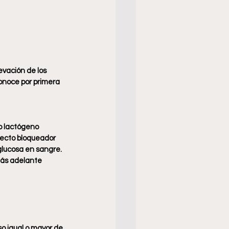
vación de los 
conoce por primera 
o lactógeno 
fecto bloqueador 
glucosa en sangre.
más adelante 
 igual o mayor de 