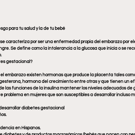
sgo para tu salud y la de tu bebé
se caracteriza por ser una enfermedad propia del embarazo por ele
gre. Se define como la intolerancia a la glucosa que inicia o se re
.
tes gestacional?
 el embarazo existen hormonas que produce la placenta tales com
gesterona, hormona del crecimiento entre otras y que tienen un e
 de las funciones de la insulina mantener los niveles adecuados de 
te problema en mujeres que son susceptibles a desarrollar incluso 
desarrollar diabetes gestacional
ños.
idencia en Hispanos.
e diabetes y de productos macrosómicos (bebés que nacen con peso