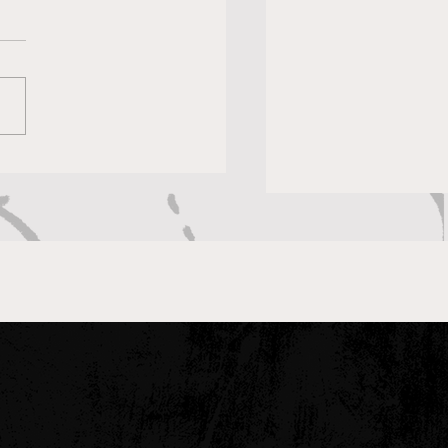
a: cambio climático y
atización