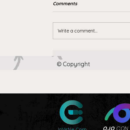
Comments
Write a comment...
Fueron los petroleros, no el
petróleo
© Copyright
CON
OJO
InVirNe Corp