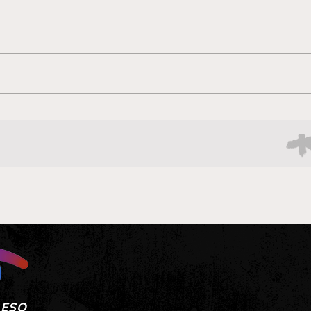
AUTOLIMPIEZAS
Pdvs
priv
ESO