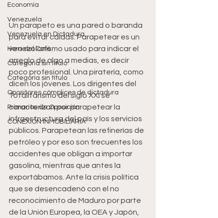
Economía
Venezuela
Un parapeto es una pared o baranda 
Venezuela en Dictadura
para evitar caídas. Parapetear es un 
venezolanismo usado para indicar el 
Hora del Café
arreglo de algo a medias, es decir 
Categoría sin título
poco profesional. Una piratería, como 
Categoría sin título
dicen los jóvenes. Los dirigentes del 
Opositores cómplices de dictadura
Totalitarismo del siglo XXI se 
caracterizan por parapetear la 
Primarias de Oposición
infraestructura del país y los servicios 
CONEXIÓN INMOBILIARIA
públicos. Parapetean las refinerías de 
petróleo y por eso son frecuentes los 
accidentes que obligan a importar 
gasolina, mientras que antes la 
exportábamos. Ante la crisis política 
que se desencadenó con el no 
reconocimiento de Maduro por parte 
de la Unión Europea, la OEA y Japón, 