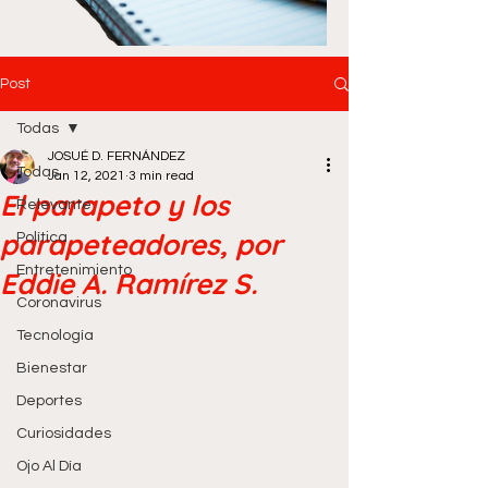
Post
Todas
JOSUÉ D. FERNÁNDEZ
Todas
Jan 12, 2021
3 min read
El parapeto y los
Relevante
parapeteadores, por
Política
Entretenimiento
Eddie A. Ramírez S.
Coronavirus
Tecnología
Bienestar
Deportes
Curiosidades
Ojo Al Día