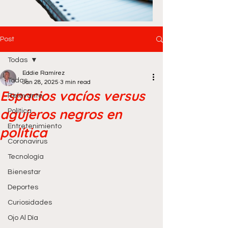
Post
Todas
Eddie Ramírez
Todas
Jan 28, 2025
3 min read
Espacios vacíos versus
Relevante
agujeros negros en
Política
Entretenimiento
política
Coronavirus
Tecnología
Bienestar
Deportes
Curiosidades
Ojo Al Día