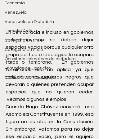
Economía
Venezuela
Venezuela en Dictadura
Hora del Café
En democracia e incluso en gobiernos 
autoritarios no se deben dejar 
Categoría sin título
espacios vacíos porque cualquier otro 
Categoría sin título
grupo político o ideológico lo ocupara 
Opositores cómplices de dictadura
tarde o temprano.   En gobiernos 
Primarias de Oposición
totalitarios eso no aplica, ya que 
actúan como agujeros negros que 
CONEXIÓN INMOBILIARIA
devoran a quienes pretenden ocupar 
espacios que no quieren ceder. 
 Veamos algunos ejemplos.
Cuando Hugo Chávez convocó  una 
Asamblea Constituyente en 1999, esa 
figura no estaba en la Constitución. 
Sin embargo, votamos para no dejar 
ese espacio vacío, pero el agujero 