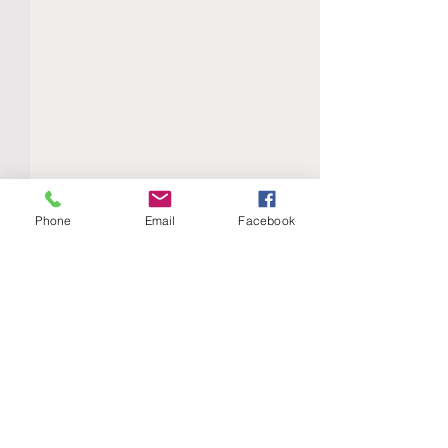
Phone
Email
Facebook
Comments
La sucesión