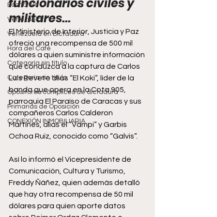
funcionarios civiles y 
Economía
militares...
Venezuela
El Ministerio de Interior, Justicia y Paz 
Venezuela en Dictadura
ofreció una recompensa de 500 mil 
Hora del Café
dólares a quien suministre información 
Categoría sin título
que conduzca a la captura de Carlos 
Categoría sin título
Luis Revete alias “El Koki”, líder de la 
banda que opera en la Cota 905, 
Opositores cómplices de dictadura
parroquia El Paraíso de Caracas y sus 
Primarias de Oposición
compañeros Carlos Calderon 
CONEXIÓN INMOBILIARIA
Martines, alias el “Vampi” y Garbis 
Ochoa Ruiz, conocido como “Galvis”.
Así lo informó el Vicepresidente de 
Comunicación, Cultura y Turismo, 
Freddy Ñáñez, quien además detalló 
que hay otra recompensa de 50 mil 
dólares para quien aporte datos 