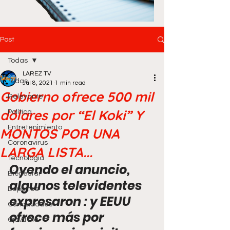
Post
Todas
LAREZ TV
Todas
Jul 8, 2021
1 min read
Gobierno ofrece 500 mil
Relevante
dólares por “El Koki” Y
Política
Entretenimiento
MONTOS POR UNA
Coronavirus
LARGA LISTA...
Tecnología
Oyendo el anuncio, 
Bienestar
algunos televidentes 
Deportes
expresaron : y EEUU 
Curiosidades
ofrece más por 
Ojo Al Día