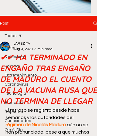
Post
Todas
LAREZ TV
Todas
Aug 3, 2021
3 min read
✔✔ HA TERMINADO EN
Relevante
ENGAÑO TRAS ENGAÑO
Política
Entretenimiento
DE MADURO EL CUENTO
Coronavirus
DE LA VACUNA RUSA QUE
Tecnología
NO TERMINA DE LLEGAR
Bienestar
El retraso se registra desde hace 
Deportes
semanas y las autoridades del 
Curiosidades
régimen de Nicolás Maduro
 aún no se 
Ojo Al Día
han pronunciado, pese a que muchos 