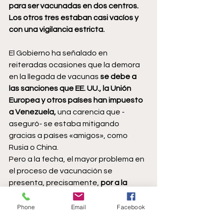
para ser vacunadas en dos centros. 
Los otros tres estaban casi vacíos y 
con una vigilancia estricta.
El Gobierno ha señalado en 
reiteradas ocasiones que la demora 
en la llegada de vacunas
 se debe a 
las sanciones que EE. UU., la Unión 
Europea y otros países han impuesto 
a Venezuela, 
una carencia que -
aseguró- se estaba mitigando 
gracias a países «amigos», como 
Rusia o China.
Pero a la fecha, el mayor problema en 
el proceso de vacunación se 
presenta, precisamente, 
por a la 
escasez del fármaco ruso.
Venezuela acumula hasta la fecha 
Phone
Email
Facebook
306 673 contagios y 3 607 