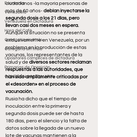
Economía
ciudadanos -la mayoría personas de 
más de 60 años- 
debían inyectarse la 
Venezuela
segunda dosis a los 21 días, pero 
Venezuela en Dictadura
llevan casi dos meses en espera.
Hora del Café
Aunque la situación no se presenta 
Categoría sin título
exclusivamente en Venezuela, por un 
problema en la producción de estas 
Categoría sin título
vacunas, los representantes de la 
Opositores cómplices de dictadura
salud y de
 diversos sectores reclaman 
Primarias de Oposición
respuestas a las autoridades, que 
CONEXIÓN INMOBILIARIA
han sido ampliamente criticadas por 
el «desorden» en el proceso de 
vacunación.
Rusia ha dicho que el tiempo de 
inoculación entre la primera y 
segunda dosis puede ser de hasta 
180 días, pero el silencio y la falta de 
datos sobre la llegada de un nuevo 
lote de vacunas mantienen a la 