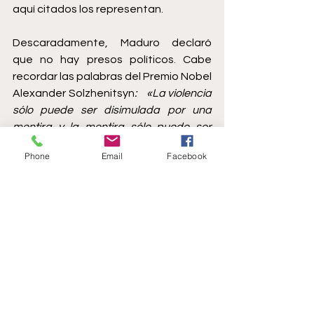
aquí citados los representan.  
Descaradamente, Maduro declaró 
que no hay presos políticos. Cabe 
recordar las palabras del Premio Nobel 
Alexander Solzhenitsyn
:    «La violencia 
sólo puede ser disimulada por una 
mentira y la mentira sólo puede ser 
mantenida por la violencia. Cualquiera 
Phone
Email
Facebook
que haya proclamado la violencia 
como su método está inevitablemente 
forzado a tomar la mentira como su 
principio».
eddiearamirez@hotmail.com