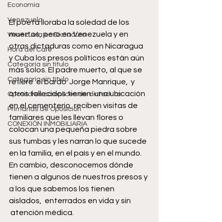
Economía
Venezuela
El poeta lloraba la soledad de los 
muertos, pero en Venezuela y en 
Venezuela en Dictadura
otras dictaduras como en Nicaragua 
Hora del Café
y Cuba los presos políticos están aún 
Categoría sin título
más solos. El padre muerto, al que se 
Categoría sin título
refiere  el bardo  Jorge Manrique,  y 
otros fallecidos tienen  una ubicación 
Opositores cómplices de dictadura
en el cementerio, reciben visitas de  
Primarias de Oposición
familiares que les llevan flores o 
CONEXIÓN INMOBILIARIA
colocan una pequeña piedra sobre 
sus tumbas y les narran lo que sucede 
en la familia, en el país y en el mundo. 
En cambio, desconocemos dónde  
tienen a algunos de nuestros presos y 
a los que sabemos los tienen 
aislados,  enterrados en vida y sin 
 atención médica.   