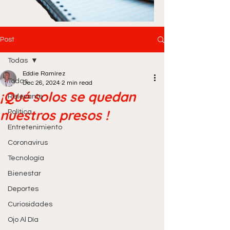
Post
Todas
Eddie Ramírez
Todas
Dec 26, 2024
2 min read
¡Qué solos se quedan
Relevante
nuestros presos !
Política
Entretenimiento
Coronavirus
Tecnología
Bienestar
Deportes
Curiosidades
Ojo Al Día