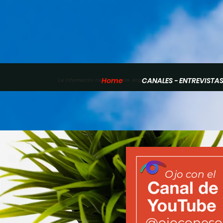
Home
CANALES - ENTREVISTA
La información tiene distintos ángulos
Ojo con el
@ojoconeso