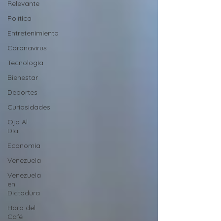
Relevante
Política
Entretenimiento
Coronavirus
Tecnología
Bienestar
Deportes
Curiosidades
Ojo Al
Día
Economía
Venezuela
Venezuela
en
Dictadura
Hora del
Café