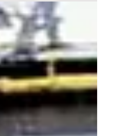
colonias en África y Asia. Ese acuerdo, en el
que ambas partes cedieron algo, fue
impulsado por el temor ante el auge
económico y militar del imperio alemán.
Guardando las diferencias, los
venezolanos requerimos de una entente
cordiale para recuperar la democracia y la
soberanía. Es decir, para poner f