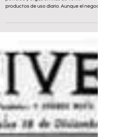
venezolana (Pequiven)
La industria petroquímica transforma el
petróleo y el gas en más de 70 mil
productos de uso diario. Aunque el negocio
petrolero es más grande en volumen e
ingresos, el petroquímico produce mayor
valor agregado y en muchos productos
genera mejores márgenes de rentabilidad.
China, Estados Unidos, Arabia Saudita son
los principales productores. También
Alemania, Japón y Corea del Sur, que no
disponen de petróleo, ni de gas, pero
tienen alta tecnología. Venezuela tiene
grandes r