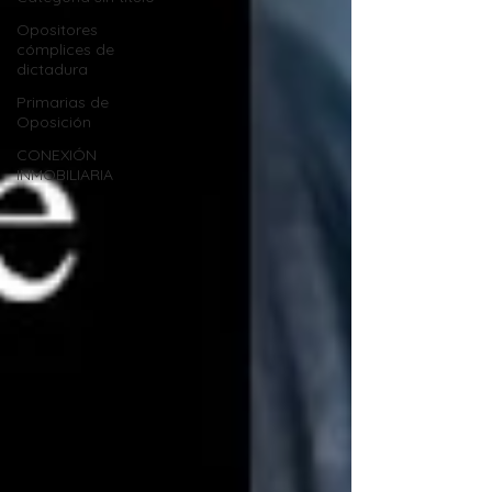
Opositores
cómplices de
dictadura
Primarias de
Oposición
CONEXIÓN
INMOBILIARIA