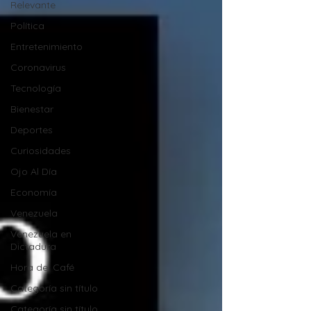
Relevante
Política
Entretenimiento
Coronavirus
Tecnología
Bienestar
Deportes
Curiosidades
Ojo Al Día
Economía
Venezuela
Venezuela en
Dictadura
Hora del Café
Categoría sin título
Categoría sin título