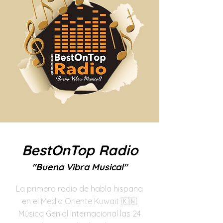
BestOnTop Radio
"Buena Vibra Musical"
La primera radio de habla hispana
en el Medio Oriente Kuwait 🇰🇼
Música Genial Internacional las 24