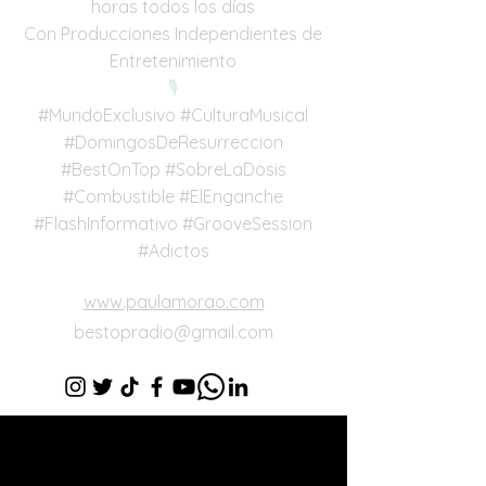
horas todos los días
Con Producciones Independientes de
Entretenimiento
🎙
#MundoExclusivo #CulturaMusical
#DomingosDeResurreccion
#BestOnTop #SobreLaDosis
#Combustible #ElEnganche
#FlashInformativo #GrooveSession
#Adictos
www.paulamorao.com
bestopradio@gmail.com