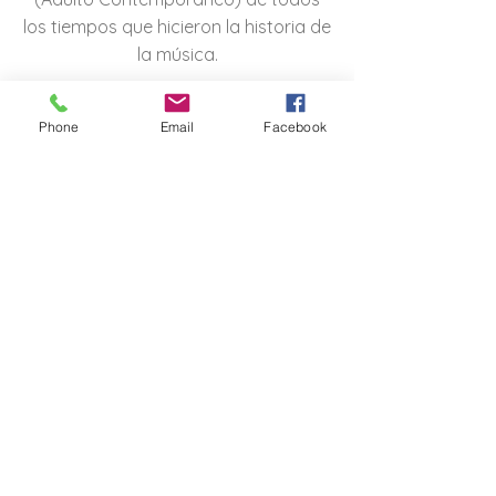
los tiempos que hicieron la historia de
la música.
Nuestro Staff de Voces elite prestigio
Phone
Email
Facebook
en el mundo,
DJs, Diseñadores, Web Máster,
Técnicos,
Operadores, Supervisores a cargo de
transmitirles mejor para SUS
necesidades en todo momento.
La emisora está dirigida para el
oyente adulto joven y
contemporáneo comprendido entre
las edades de 30 a 60 años mujeres y
hombres.
AUDIO WEB