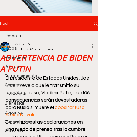
Post
Todas
LAREZ TV
Todas
Jun 18, 2021
1 min read
ADVERTENCIA DE BIDEN
Relevante
A PUTIN
Política
Entretenimiento
El presidente de Estados Unidos, Joe 
Coronavirus
Biden, reveló que le transmitió su 
homólogo ruso, Vladímir Putin, que
 las 
Tecnología
consecuencias serán devastadoras
Bienestar
para Rusia si muere el 
opositor ruso 
Deportes
Alexéi Navalni.
Curiosidades
Biden
 hizo estas declaraciones en 
una rueda de prensa tras la cumbre
Ojo Al Día
del miércoles 16 de junio con Putin en 