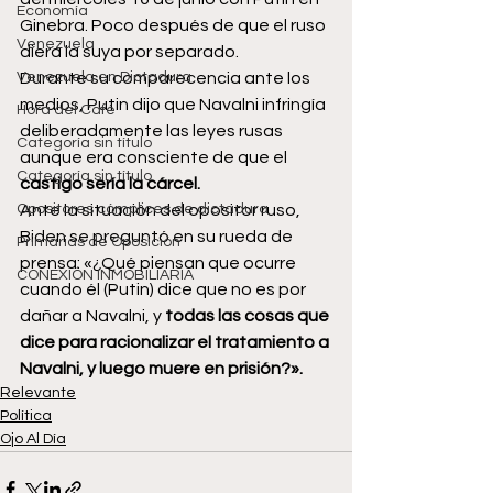
Economía
Ginebra. Poco después de que el ruso 
Venezuela
diera la suya por separado.
Venezuela en Dictadura
Durante su comparecencia ante los 
medios, Putin dijo que Navalni infringía 
Hora del Café
deliberadamente las leyes rusas 
Categoría sin título
aunque era consciente de que el 
Categoría sin título
castigo sería la cárcel.
Opositores cómplices de dictadura
Ante la situación del opositor ruso, 
Biden se preguntó en su rueda de 
Primarias de Oposición
prensa: «¿Qué piensan que ocurre 
CONEXIÓN INMOBILIARIA
cuando él (Putin) dice que no es por 
dañar a Navalni, y
 todas las cosas que 
dice para racionalizar el tratamiento a 
Navalni, y luego muere en prisión?».
Relevante
Política
Ojo Al Día