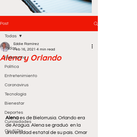
Post
Todas
Eddie Ramírez
Todas
Feb 16, 2021
4 min read
Alena y Orlando
Relevante
Política
Entretenimiento
Coronavirus
Tecnología
Bienestar
Deportes
Alena
 es de Bielorrusia. Orlando era 
Curiosidades
de Aragua. Alena se graduó  en la 
Ojo Al Día
universidad estatal de su país. Omar 