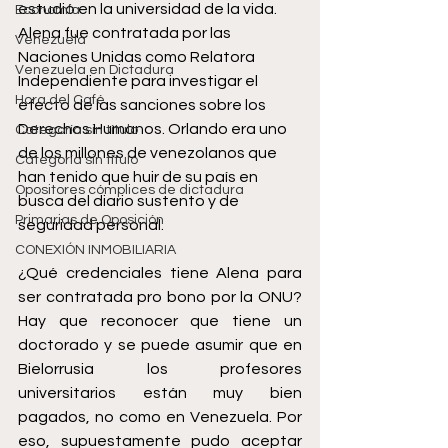
estudió en la universidad de la vida. 
Economía
Alena fue contratada por las 
Venezuela
Naciones Unidas como Relatora 
Venezuela en Dictadura
Independiente para investigar el 
Hora del Café
efecto de las sanciones sobre los 
Derechos Humanos. Orlando era uno 
Categoría sin título
de los millones de venezolanos que 
Categoría sin título
han tenido que huir de su país en 
Opositores cómplices de dictadura
busca del diario sustento y de 
Primarias de Oposición
seguridad personal. 
CONEXIÓN INMOBILIARIA
¿Qué credenciales tiene Alena para 
ser contratada pro bono por la ONU? 
Hay que reconocer que tiene un 
doctorado y se puede asumir que en 
Bielorrusia los profesores 
universitarios están muy bien 
pagados, no como en Venezuela. Por 
eso, supuestamente pudo aceptar 