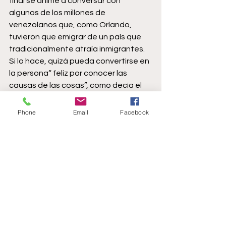
final se anime a conversar con 
algunos de los millones de 
venezolanos que, como Orlando, 
tuvieron que emigrar de un país que 
tradicionalmente atraía inmigrantes. 
Si lo hace, quizá pueda convertirse en 
la persona“ feliz por conocer las 
causas de las cosas”, como decía el 
inmortal Virgilio. 
Phone
Email
Facebook
Como (había) en botica:
 Horacio 
Medina, presidente ad hoc de Pdvsa, 
dejó claro: Citgo no se ha endeudado 
desde que Guaidó es presidente 
interino. Tuvo que renegociarla  deuda 
de Maduro por 650 millones de dólares 
para diferir el pago hasta el 2026. 
Acatando leyes de Estados Unidos 
esos nuevos bonos solo pueden ser 