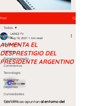
Post
Todas
LAREZ TV
Todas
Aug 19, 2021
1 min read
AUMENTA EL
Relevante
DESPRESTIGIO DEL
Política
Entretenimiento
PRESIDENTE ARGENTINO
Coronavirus
Tecnología
Bienestar
Deportes
Curiosidades
Ojo Al Día
Las críticas apuntan 
al entorno del 