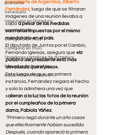
presidente de Argentina, Alberto 
Economía
Fernández
, luego de que se filtraran 
Venezuela
imágenes de una reunión llevaba a 
Venezuela en Dictadura
cabo
 a pesar de las medidas 
Hora del Café
sanitarias impuestas por el mismo 
mandatario en el país.
Categoría sin título
El diputado de Juntos por el Cambio, 
Categoría sin título
Fernando Iglesias, aseguró que 
«la 
Opositores cómplices de dictadura
palabra del presidente está más 
Primarias de Oposición
devaluada que el peso».
Esto luego de que, en primera 
CONEXIÓN INMOBILIARIA
instancia, Fernández negara el hecho 
y solo lo admitiera una vez que 
s
alieran a la luz las fotos de la reunión 
por el cumpleaños de la primera 
dama, Fabiola Yáñez.
“Primero negó durante un año cosas 
que efectivamente habían sucedido. 
Después, cuando apareció la primera 