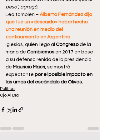
peso”, agregó.
Lea también – 
Alberto Fernández dijo 
que fue un «descuido» haber hecho 
una reunión en medio del 
confinamiento en Argentina
Iglesias, quien llegó al 
Congreso
 de la 
mano de 
Cambiemos
 en 2017 en base 
a su defensa reñida de la presidencia 
de 
Mauricio Macri
, se mostró 
expectante 
por el posible impacto en 
las urnas del escándalo de Olivos.
Política
Ojo Al Día