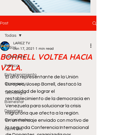
Post
Todas
LAREZ TV
Todas
Jun 17, 2021
1 min read
BORRELL VOLTEA HACIA
Relevante
VZLA.
Política
Entretenimiento
El alto representante de la Unión 
Coronavirus
Europea, Josep Borrell, destacó la 
necesidad de lograr el 
Tecnología
restablecimiento de la democracia en 
Bienestar
Venezuela para solucionar la crisis 
Deportes
migratoria que afecta a la región.
Curiosidades
En un mensaje enviado con motivo de 
la segunda Conferencia Internacional 
Ojo Al Día
de Donantes, organizada por 