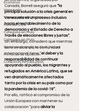
Economía
Canadá, Borrell aseguró que 
“la 
Venezuela
principal solución a la crisis general en 
Venezuela en Dictadura
Venezuela es un proceso inclusivo 
hacia el restablecimiento de la 
Hora del Café
democracia y el Estado de Derecho a 
Categoría sin título
través de elecciones libres y justas”.
Categoría sin título
Sin embargo, consideró que mientras 
Opositores cómplices de dictadura
esto se alcanza, la comunidad 
internacional tiene “
el deber y la 
Primarias de Oposición
responsabilidad de continuar 
CONEXIÓN INMOBILIARIA
apoyando al pueblo, los migrantes y 
refugiados en América Latina, que se 
ven dramáticamente afectados 
tanto por la crisis en su país como por 
la pandemia de la covid-19″.
Por ello, ratificó el compromiso de la 
Unión Europea con mantener su 
colaboración “para
 aliviar la 