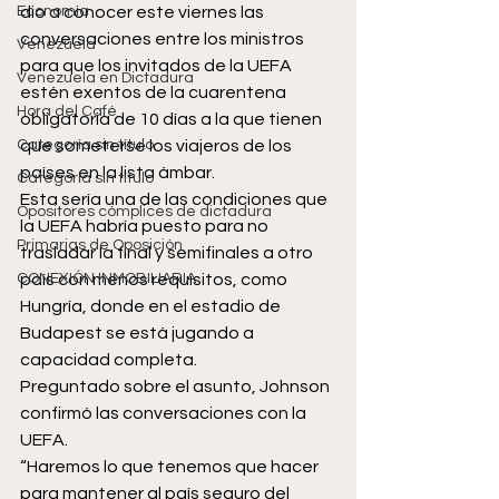
Economía
dio a conocer este viernes las 
conversaciones entre los ministros 
Venezuela
para que los invitados de la UEFA 
Venezuela en Dictadura
estén exentos de la cuarentena 
Hora del Café
obligatoria de 10 días a la que tienen 
Categoría sin título
que someterse los viajeros de los 
países en la lista ámbar.
Categoría sin título
Esta sería una de las condiciones que 
Opositores cómplices de dictadura
la UEFA habría puesto para no 
Primarias de Oposición
trasladar la final y semifinales a otro 
CONEXIÓN INMOBILIARIA
país con menos requisitos, como 
Hungría, donde en el estadio de 
Budapest se está jugando a 
capacidad completa.
Preguntado sobre el asunto, Johnson 
confirmó las conversaciones con la 
UEFA.
“Haremos lo que tenemos que hacer 
para mantener al país seguro del 