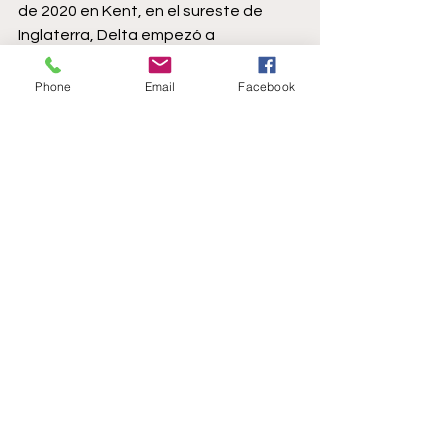
de 2020 en Kent, en el sureste de 
Inglaterra, Delta empezó a 
propagarse sobre todo en el 
noroeste inglés antes de extenderse 
Phone
Email
Facebook
por el resto del Reino Unido, 
especialmente entre los jóvenes aún 
no vacunados con la primera de las 
dos dosis del preparado.
Los científicos han indicado que el 90 
% de los contagios contabilizados en 
el país corresponden a la variante 
Delta.
Ojo Al Día
Coronavirus
Deportes