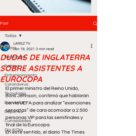
Post
Todas
LAREZ TV
Todas
Jun 19, 2021
3 min read
DUDAS DE INGLATERRA
Relevante
SOBRE ASISTENTES A
Política
Entretenimiento
EUROCOPA
Coronavirus
El primer ministro del Reino Unido, 
Tecnología
Boris Johnson, confirmó que hablarán 
Bienestar
con la UEFA para analizar “exenciones 
sensatas” de cara acomodar a 2.500 
Deportes
personas VIP para las semifinales y 
Curiosidades
final de la Eurocopa.
Ojo Al Día
En este sentido, el diario The Times 