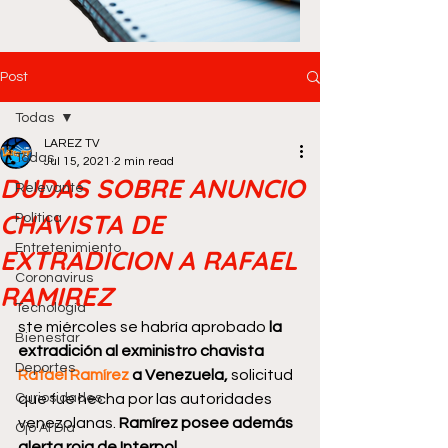
Post
Todas
LAREZ TV
Todas
Jul 15, 2021
2 min read
DUDAS SOBRE ANUNCIO
Relevante
CHAVISTA DE
Política
Entretenimiento
EXTRADICION A RAFAEL
Coronavirus
RAMIREZ
Tecnología
ste miércoles se habría aprobado 
la 
Bienestar
extradición al exministro chavista 
Deportes
Rafael Ramírez
 a Venezuela, 
solicitud 
Curiosidades
que fue hecha por las autoridades 
venezolanas.
 Ramírez posee además 
Ojo Al Día
alerta roja de Interpol.