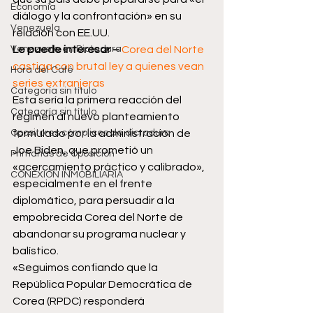
Economía
diálogo y la confrontación» en su 
Venezuela
relación con EE.UU.
Venezuela en Dictadura
Le puede interesar –
Corea del Norte 
castiga con brutal ley a quienes vean 
Hora del Café
series extranjeras 
Categoría sin título
Esta sería la primera reacción del 
Categoría sin título
régimen al nuevo planteamiento 
Opositores cómplices de dictadura
formulado por la administración de 
Joe Biden, que prometió un 
Primarias de Oposición
«acercamiento práctico y calibrado», 
CONEXIÓN INMOBILIARIA
especialmente en el frente 
diplomático, para persuadir a la 
empobrecida Corea del Norte de 
abandonar su programa nuclear y 
balístico.
«Seguimos confiando que la 
República Popular Democrática de 
Corea (RPDC) responderá 