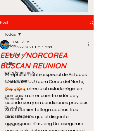
Post
Todas
LAREZ TV
Todas
Jun 22, 2021
1 min read
EEUU /NORCOREA
Relevante
BUSCAN REUNION
Política
Entretenimiento
El representante especial de Estados 
Coronavirus
Unidos (EE.UU.) para Corea del Norte, 
Sung Kim
, ofreció al aislado régimen 
Tecnología
comunista un encuentro «dónde y 
Bienestar
cuándo sea y sin condiciones previas».
Deportes
Su ofrecimiento llega apenas tres 
Curiosidades
días después que el dirigente 
norcoreano, Kim Jong Un, asegurara 
Ojo Al Día
que su país debe prepararse para «el 