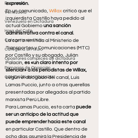
Economía
expresión.
En un comunicado, 
Willax
 criticó que el 
Venezuela
izquierdista Castillo haya pedido al 
Venezuela en Dictadura
actual Gobierno
 una sanción 
Hora del Café
administrativa contra el canal.
Categoría sin título
La carta remitida al Ministerio de 
Transportes y Comunicaciones (MTC) 
Categoría sin título
por Castillo y su abogado, Julián 
Opositores cómplices de dictadura
Palacín,
 es «un claro intento por 
Primarias de Oposición
silenciar» a los periodistas de Willax, 
CONEXIÓN INMOBILIARIA
según el abogado del canal, Luis 
Lamas Puccio, junto a otras querellas 
presentadas por allegados al partido 
marxista Perú Libre.
Para Lamas Puccio, esta carta 
puede 
ser un anticipo de la actitud que 
puede emprender hacia este canal 
en particular Castillo. Que dentro de 
ocho días asumirá la Presidencia de 