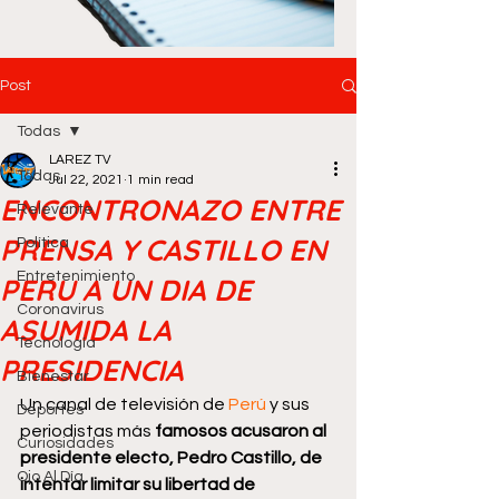
Post
Todas
LAREZ TV
Todas
Jul 22, 2021
1 min read
ENCONTRONAZO ENTRE
Relevante
PRENSA Y CASTILLO EN
Política
Entretenimiento
PERU A UN DIA DE
Coronavirus
ASUMIDA LA
Tecnología
PRESIDENCIA
Bienestar
Un canal de televisión de 
Perú
 y sus 
Deportes
periodistas más 
famosos acusaron al 
Curiosidades
presidente electo, Pedro Castillo, de 
Ojo Al Día
intentar limitar su libertad de 