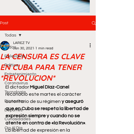
Post
Todas
LAREZ TV
Todas
Jun 30, 2021
1 min read
LA CENSURA ES CLAVE
Relevante
EN CUBA PARA TENER
Política
Entretenimiento
*REVOLUCION*
Coronavirus
El dictador 
Miguel Díaz-Canel
Tecnología
reconoció este martes el carácter 
Bienestar
autoritario de su régimen
 y aseguró 
que en Cuba se respeta la libertad de 
Deportes
expresión siempre y cuando no se 
Curiosidades
atente en contra de «la Revolución»
.
Ojo Al Día
La libertad de expresión en la 