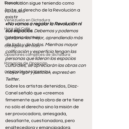
Economía
Revolución sigue teniendo como 
límite: el derecho de la Revolución a 
Venezuela
existir
Venezuela en Dictadura
«No vamos a regalar la Revolución ni 
Hora del Café
sus espacios
. Debemos y podemos 
Categoría sin título
gestionarlos mejor, aprendiendo más 
de todo y de todos. Mientras mayor 
Categoría sin título
calificación y experticia tengan las 
Opositores cómplices de dictadura
personas que lideran los espacios 
Primarias de Oposición
culturales, se apreciarán las obras con 
CONEXIÓN INMOBILIARIA
mayor rigor y justicia», expresó en 
Twitter.
Sobre los artistas detenidos, Díaz-
Canel señaló que «creemos 
firmemente que la obra de arte tiene 
no sólo el derecho sino la misión de 
ser provocadora, arriesgada, 
desafiante, cuestionadora, pero 
enaltecedora y emancipadora. 