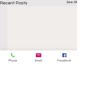
See All
Recent Posts
Phone
Email
Facebook
Comments
La sucesión