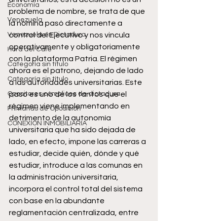
Economía
problema de nombre, se trata de que 
Venezuela
la nómina pasó directamente a 
Venezuela en Dictadura
control del Ejecutivo y nos vincula 
operativamente y obligatoriamente 
Hora del Café
con la plataforma Patria. El régimen 
Categoría sin título
ahora es el patrono, dejando de lado 
Categoría sin título
a las autoridades universitarias. Este 
Opositores cómplices de dictadura
paso es uno de los tantos que el 
régimen viene implementando en 
Primarias de Oposición
detrimento de la autonomía 
CONEXIÓN INMOBILIARIA
universitaria que ha sido dejada de 
lado, en efecto, impone las carreras a 
estudiar, decide quién, dónde y qué 
estudiar, introduce a las comunas en 
la administración universitaria, 
incorpora el control total del sistema 
con base en la abundante 
reglamentación centralizada, entre 