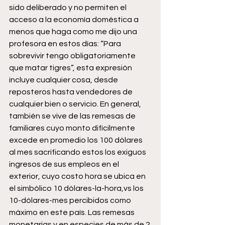
sido deliberado y no permiten el 
acceso a la economía doméstica a 
menos que haga como me dijo una 
profesora en estos días: “Para 
sobrevivir tengo obligatoriamente 
que matar tigres”, esta expresión 
incluye cualquier cosa, desde 
reposteros hasta vendedores de 
cualquier bien o servicio. En general, 
también se vive de las remesas de 
familiares cuyo monto difícilmente 
excede en promedio los 100 dólares 
al mes sacrificando estos los exiguos 
ingresos de sus empleos en el 
exterior, cuyo costo hora se ubica en 
el simbólico 10 dólares-la-hora,vs los 
10-dólares-mes percibidos como 
máximo en este país. Las remesas 
monetarias y en especies de más de 2 