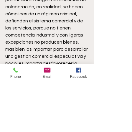
colaboración, en realidad, se hacen 
cómplices de un régimen criminal, 
defienden el sistema comercial y de 
los servicios, porque no tienen 
competencia industrial y con ligeras 
excepciones no producen bienes, 
más bien los importan para desarrollar 
una gestión comercial especulativa y 
poco les importa desfavorecer la 
producción industrial marginal  e 
Phone
Email
Facebook
ineficiente, incluyendo al sistema 
empresarial expropiado cuyas 
empresas o están quebradas o no 
funcionan de manera productiva con 
las limitaciones que tienen  de 
mantenimiento, mala operación por 
falta de formación de sus 
funcionarios,  o por incompetencia 