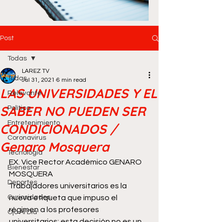
Post
Todas
LAREZ TV
Todas
Jul 31, 2021
6 min read
LAS UNIVERSIDADES Y EL
Relevante
SABER NO PUEDEN SER
Política
Entretenimiento
CONDICIONADOS /
Coronavirus
Genaro Mosquera
Tecnología
EX. Vice Rector Académico GENARO 
Bienestar
MOSQUERA
Deportes
Trabajadores universitarios es la 
Curiosidades
nueva etiqueta que impuso el 
régimen a los profesores 
Ojo Al Día
universitarios; esta decisión no es un 