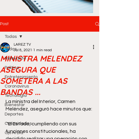
Post
Todas
LAREZ TV
Todas
Jul 8, 2021
1 min read
MINISTRA MELENDEZ
Relevante
ASEGURA QUE
Política
Entretenimiento
SOMETERA A LAS
Coronavirus
BANDAS ...
Tecnología
La ministra del Interior, Carmen 
Bienestar
Meléndez, aseguró hace minutos que:
Deportes
Curiosidades
 "El Estado, cumpliendo con sus 
funciones constitucionales, ha 
Ojo Al Día
decidido realizar una operación con 