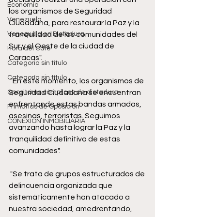
Economía
los organismos de Seguridad 
Venezuela
Ciudadana, para restaurar la Paz y la 
Venezuela en Dictadura
tranquilidad de las comunidades del 
Sur y el Oeste de la ciudad de 
Hora del Café
Caracas". 
Categoría sin título
Categoría sin título
 "En este momento, los organismos de 
Opositores cómplices de dictadura
Seguridad Ciudadana se encuentran 
enfrentando estas bandas armadas, 
Primarias de Oposición
asesinas, terroristas. Seguimos 
CONEXIÓN INMOBILIARIA
avanzando hasta lograr la Paz y la 
tranquilidad definitiva de estas 
comunidades". 
 "Se trata de grupos estructurados de 
delincuencia organizada que 
sistemáticamente han atacado a 
nuestra sociedad, amedrentando, 