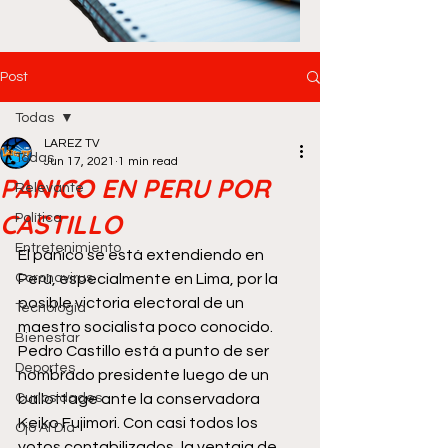
Post
Todas
LAREZ TV
Todas
Jun 17, 2021
1 min read
PANICO EN PERU POR
Relevante
CASTILLO
Política
Entretenimiento
El pánico se está extendiendo en 
Coronavirus
Perú, especialmente en Lima, por la 
posible victoria electoral de un 
Tecnología
maestro socialista poco conocido.
Bienestar
Pedro Castillo está a punto de ser 
Deportes
nombrado presidente luego de un 
Curiosidades
ballottage ante la conservadora 
Keiko Fujimori. Con casi todos los 
Ojo Al Día
votos contabilizados, la ventaja de 