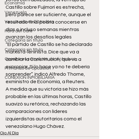
Economía
Castillo sobre Fujimori es estrecha, 
Venezuela
pero parece ser suficiente, aunque el 
Venezuela en Dictadura
resultado final podría conocerse en 
días o incluso semanas mientras 
Hora del Café
avanzan los desafíos legales
Categoría sin título
“El partido de Castillo se ha declarado 
Categoría sin título
marxista-leninista. Dice que va a 
Opositores cómplices de dictadura
cambiar la Constitución, que va a 
expropiar. Si lo hace ya no te debería 
Primarias de Oposición
sorprender”, indicó Alfredo Thorne, 
CONEXIÓN INMOBILIARIA
exministro de Economía, a Reuters.
A medida que su victoria se hizo más 
probable en las últimas horas, Castillo 
suavizó su retórica, rechazando las 
comparaciones con líderes 
izquierdistas autoritarios como el 
venezolano Hugo Chávez.
Ojo Al Día