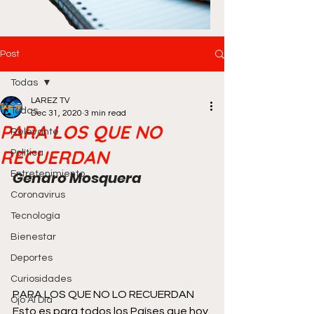
Post
Todas
LAREZ TV
Todas
Dec 31, 2020
3 min read
PARA LOS QUE NO
Relevante
RECUERDAN
Política
Genaro Mosquera
Entretenimiento
Coronavirus
Tecnología
Bienestar
Deportes
Curiosidades
PARA LOS QUE NO LO RECUERDAN
Ojo Al Día
Esto es para todos los Países que hoy 