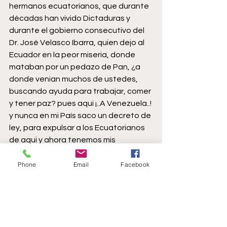
hermanos ecuatorianos, que durante 
décadas han vivido Dictaduras y 
durante el gobierno consecutivo del 
Dr. José Velasco Ibarra, quien dejo al 
Ecuador en la peor miseria, donde 
mataban por un pedazo de Pan, ¿a 
donde venian muchos de ustedes, 
buscando ayuda para trabajar, comer 
y tener paz? pues aqui ¡..A Venezuela..! 
y nunca en mi País saco un decreto de 
ley, para expulsar a los Ecuatorianos 
de aqui y ahora tenemos mis 
hermanos venezolanos, en situacion 
de calle, porque su país no les dan 
Phone
Email
Facebook
empleo.
Voy con PERU:
hermanos del Perú, les voy hablar 
corto, como Historiador durante el 
año 1980, ustedes estaban 