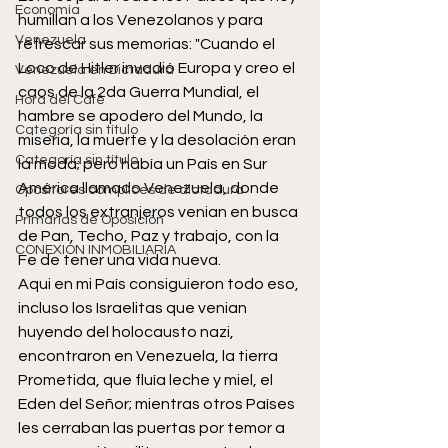
Economía
humillan a los Venezolanos y para 
Venezuela
refrescar sus memorias: "Cuando el 
Loco de Hitler invadió Europa y creo el 
Venezuela en Dictadura
caos de la 2da Guerra Mundial, el 
Hora del Café
hambre se apodero del Mundo, la 
Categoría sin título
miseria, la muerte y la desolación eran 
Categoría sin título
la moda; pero había un País en Sur 
América llamado Venezuela, donde 
Opositores cómplices de dictadura
todos los extranjeros venian en busca 
Primarias de Oposición
de Pan, Techo, Paz y trabajo, con la 
CONEXIÓN INMOBILIARIA
Fe de tener una vida nueva.
Aqui en mi País consiguieron todo eso, 
incluso los Israelitas que venian 
huyendo del holocausto nazi, 
encontraron en Venezuela, la tierra 
Prometida, que fluía leche y miel, el 
Eden del Señor; mientras otros Países 
les cerraban las puertas por temor a 