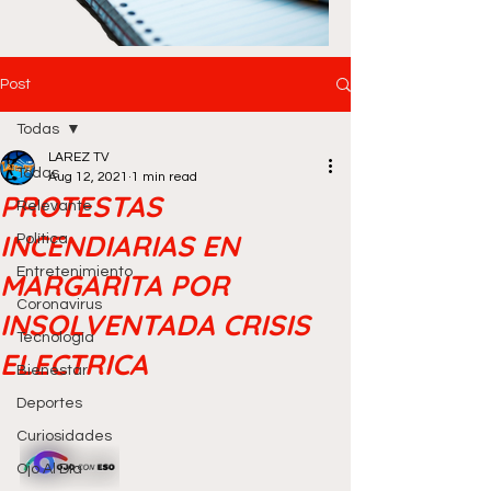
Post
Todas
LAREZ TV
Todas
Aug 12, 2021
1 min read
PROTESTAS
Relevante
INCENDIARIAS EN
Política
Entretenimiento
MARGARITA POR
Coronavirus
INSOLVENTADA CRISIS
Tecnología
ELECTRICA
Bienestar
Deportes
Curiosidades
Ojo Al Día