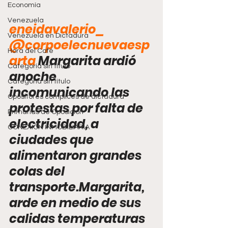
Economía
Venezuela
eneidavalerio_
Venezuela en Dictadura
@corpoelecnuevaesp
Hora del Café
arta
 Margarita ardió 
Categoría sin título
anoche 
Categoría sin título
incomunicando las 
Opositores cómplices de dictadura
protestas por falta de 
Primarias de Oposición
electricidad, a 
CONEXIÓN INMOBILIARIA
ciudades que 
alimentaron grandes 
colas del 
transporte.Margarita, 
arde en medio de sus 
calidas temperaturas 