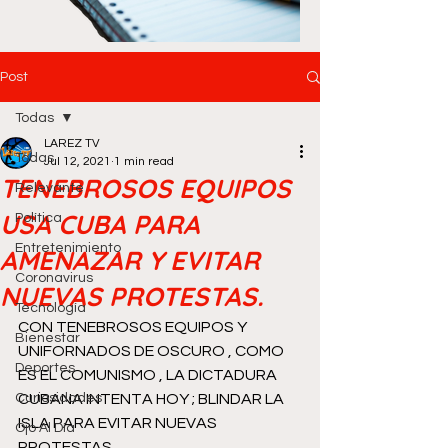
Post
Todas
LAREZ TV
Todas
Jul 12, 2021
1 min read
TENEBROSOS EQUIPOS
Relevante
USA CUBA PARA
Política
Entretenimiento
AMENAZAR Y EVITAR
Coronavirus
NUEVAS PROTESTAS.
Tecnología
CON TENEBROSOS EQUIPOS Y 
Bienestar
UNIFORNADOS DE OSCURO , COMO 
Deportes
ES EL COMUNISMO , LA DICTADURA 
Curiosidades
CUBANA INTENTA HOY ; BLINDAR LA 
ISLA PARA EVITAR NUEVAS 
Ojo Al Día
PROTESTAS...