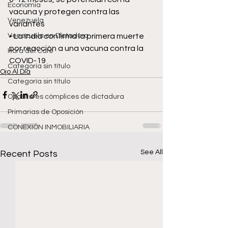
Economía
vacuna y protegen contra las 
Venezuela
variantes
Venezuela en Dictadura
• La India confirma la primera muerte 
por reacción a una vacuna contra la 
Hora del Café
COVID-19
Categoría sin título
Ojo Al Día
Categoría sin título
Opositores cómplices de dictadura
Primarias de Oposición
CONEXIÓN INMOBILIARIA
See All
Recent Posts