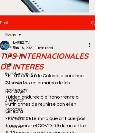
Post
Todas
LAREZ TV
Todas
Jun 15, 2021
1 min read
TIPS INTERNACIONALES
Relevante
DE INTERES
Política
Entretenimiento
• Min.Defensa de Colombia confirma 
Coronavirus
21 muertos en el marco de las 
protestas
Tecnología
• Biden endureció el tono frente a 
Bienestar
Putin antes de reunirse con él en 
Deportes
Ginebra
Curiosidades
• Estudio determina que anticuerpos 
tras superar el COVID-19 duran entre 
Ojo Al Día
6-12 meses, se potencian con la 