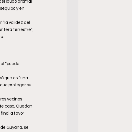
l laudo arbitral 
Esequibo y en 
 “la validez del 
ntera terrestre”, 
ia.
nal “puede 
mó que es “una 
 que proteger su 
ros vecinos 
ste caso. Quedan 
inal a favor 
 de Guyana, se 