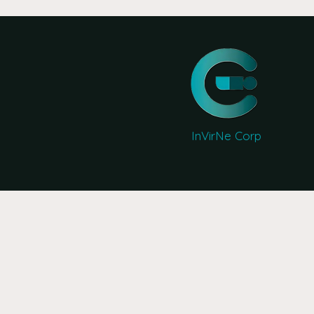
InVirNe Corp