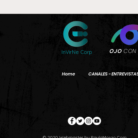
CON
OJO
InVirNe Corp
Home
CANALES - ENTREVISTA
© 2020 Webmaster by PaulaMorao.Com