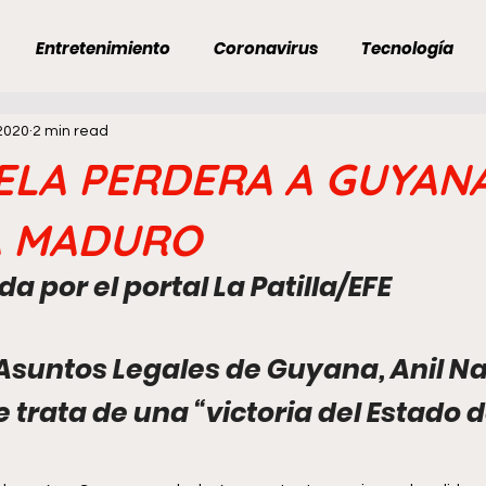
Entretenimiento
Coronavirus
Tecnología
2020
2 min read
Ojo Al Día
Economía
Venezuela
Venezuela
LA PERDERA A GUYANA
in título
Categoría sin título
Opositores cómplice
A MADURO
a por el portal La Patilla/EFE
ONEXIÓN INMOBILIARIA
Asuntos Legales de Guyana, Anil Nan
 trata de una “victoria del Estado d