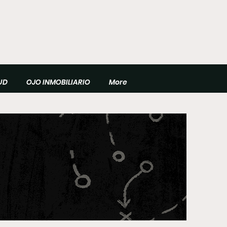
UD
OJO INMOBILIARIO
More