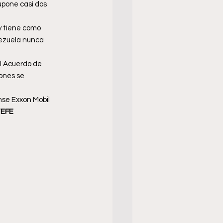
supone casi dos 
y tiene como 
nezuela nunca 
l Acuerdo de 
ones se 
se Exxon Mobil 
/EFE