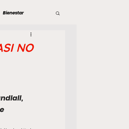
Bienestar
 en Dictadura
SI NO
s de dictadura
dlall, 
e 