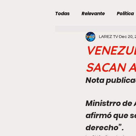
Todas
Relevante
Política
LAREZ TV
Dec 20, 
Deportes
Curiosidades
VENEZUE
Hora del Café
Categoría s
SACAN 
Nota publicad
Primarias de Oposición
C
Ministrro de 
afirmó que se
derecho”.