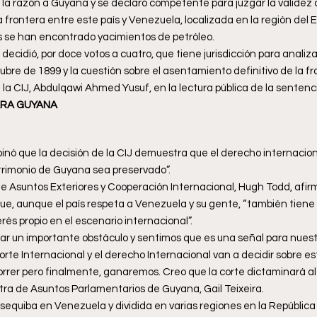
s la razón a Guyana y se declaró competente para juzgar la validez de
 frontera entre este país y Venezuela, localizada en la región del 
se han encontrado yacimientos de petróleo.
 decidió, por doce votos a cuatro, que tiene jurisdicción para analizar
tubre de 1899 y la cuestión sobre el asentamiento definitivo de la fro
e la CIJ, Abdulqawi Ahmed Yusuf, en la lectura pública de la sentenc
RA GUYANA
inó que la decisión de la CIJ demuestra que el derecho internacio
trimonio de Guyana sea preservado”.
o de Asuntos Exteriores y Cooperación Internacional, Hugh Todd, afir
que, aunque el país respeta a Venezuela y su gente, “también tiene
erés propio en el escenario internacional”.
ar un importante obstáculo y sentimos que es una señal para nuest
rte Internacional y el derecho Internacional van a decidir sobre e
rer pero finalmente, ganaremos. Creo que la corte dictaminará al f
istra de Asuntos Parlamentarios de Guyana, Gail Teixeira.
uiba en Venezuela y dividida en varias regiones en la República