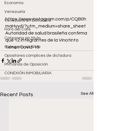
Economía
Venezuela
https://www.instagram.com/p/CQB0h
Venezuela en Dictadura
maHvyd/?utm_medium=share_sheet 
Hora del Café
Autoridad de salud brasileña confirma 
Categoría sin título
que 12 integrantes de la Vinotinto 
Categoría sin título
tienen Covid-19 
Opositores cómplices de dictadura
Primarias de Oposición
CONEXIÓN INMOBILIARIA
See All
Recent Posts