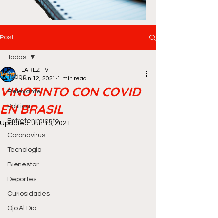
Post
Todas
LAREZ TV
Todas
Jun 12, 2021
1 min read
VINOTINTO CON COVID
Relevante
EN BRASIL
Política
Entretenimiento
Updated:
Jun 13, 2021
Coronavirus
Tecnología
Bienestar
Deportes
Curiosidades
Ojo Al Día