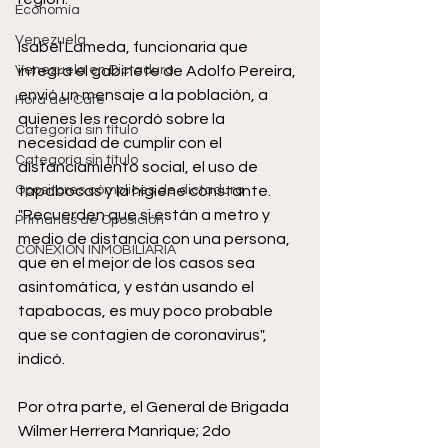
Economía
Venezuela
Isabel Lameda, funcionaria que 
Venezuela en Dictadura
integra el gabinete de Adolfo Pereira, 
envió un mensaje a la población, a 
Hora del Café
quienes les recordó sobre la 
Categoría sin título
necesidad de cumplir con el 
Categoría sin título
distanciamiento social, el uso de 
Opositores cómplices de dictadura
tapabocas y la higiene constante. 
"Recuerden que si están a metro y 
Primarias de Oposición
medio de distancia con una persona, 
CONEXIÓN INMOBILIARIA
que en el mejor de los casos sea 
asintomática, y están usando el 
tapabocas, es muy poco probable 
que se contagien de coronavirus", 
indicó.
Por otra parte, el General de Brigada 
Wilmer Herrera Manrique; 2do 