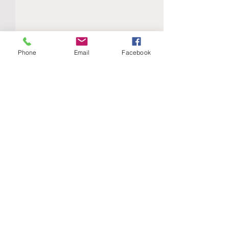
Phone
Email
Facebook
Comments
AUTOLIMPIEZA