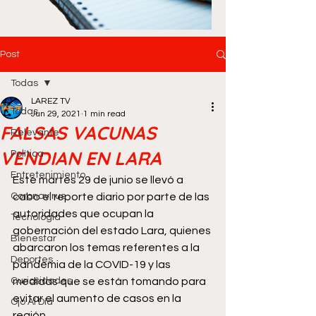
Post
Todas
LAREZ TV
Todas
Jun 29, 2021
1 min read
FALSAS VACUNAS
Relevante
VENDIAN EN LARA
Política
Entretenimiento
Este martes 29 de junio se llevó a 
Coronavirus
cabo el reporte diario por parte de las 
autoridades que ocupan la 
Tecnología
gobernación del estado Lara, quienes 
Bienestar
abarcaron los temas referentes a la 
Deportes
pandemia de la COVID-19 y las 
Curiosidades
medidas que se están tomando para 
evitar el aumento de casos en la 
Ojo Al Día
región.