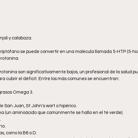
njolí y calabaza.
 triptófano se puede convertir en una molécula llamada 5-HTP (5-hidr
erotonina.
rotonina son significativamente bajos, un profesional de la salud
ra cubrir el déficit. Entre los más comunes se encuentran:
grasos Omega 3.
 San Juan, St John's wort o hipérico.
a (un aminoácido que comúnmente se halla en el té verde).
. 
no.
s, como la B6 o D.