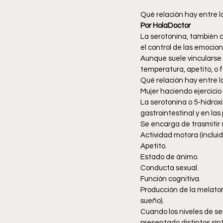
Qué relación hay entre 
Por HolaDoctor
La serotonina, también c
el control de las emocion
Aunque suele vincularse 
temperatura, apetito, o 
Qué relación hay entre 
Mujer haciendo ejercicio
La serotonina o 5-hidrox
gastrointestinal y en la
Se encarga de trasmitir 
Actividad motora (incluid
Apetito. 
Estado de ánimo. 
Conducta sexual.
Función cognitiva.
Producción de la melaton
sueño).
Cuando los niveles de s
presentado distintos sí