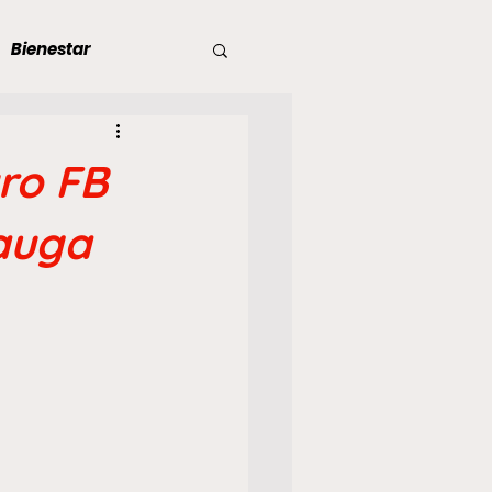
Bienestar
 en Dictadura
ro FB
s de dictadura
dauga