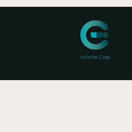
InVirNe Corp