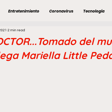
Entretenimiento
Coronavirus
Tecnología
2021
2 min read
Ojo Al Día
Economía
Venezuela
Venezuela
CTOR...Tomado del mu
in título
Categoría sin título
Opositores cómplice
lega Mariella Little Pe
ONEXIÓN INMOBILIARIA