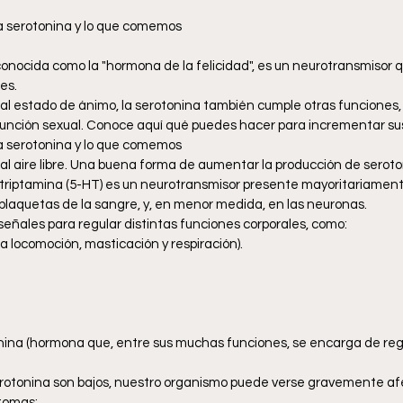
la serotonina y lo que comemos
onocida como la "hormona de la felicidad", es un neurotransmisor q
es.
al estado de ánimo, la serotonina también cumple otras funciones, 
función sexual. Conoce aquí qué puedes hacer para incrementar sus
la serotonina y lo que comemos
 al aire libre. Una buena forma de aumentar la producción de seroto
itriptamina (5-HT) es un neurotransmisor presente mayoritariamente
s plaquetas de la sangre, y, en menor medida, en las neuronas.
señales para regular distintas funciones corporales, como:
a locomoción, masticación y respiración).
ina (hormona que, entre sus muchas funciones, se encarga de regul
erotonina son bajos, nuestro organismo puede verse gravemente af
ntomas: