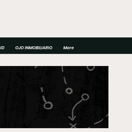
UD
OJO INMOBILIARIO
More