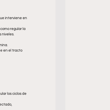
ue interviene en 
como regular la 
 niveles.
nina.
 en el tracto 
ar los ciclos de 
ectado, 