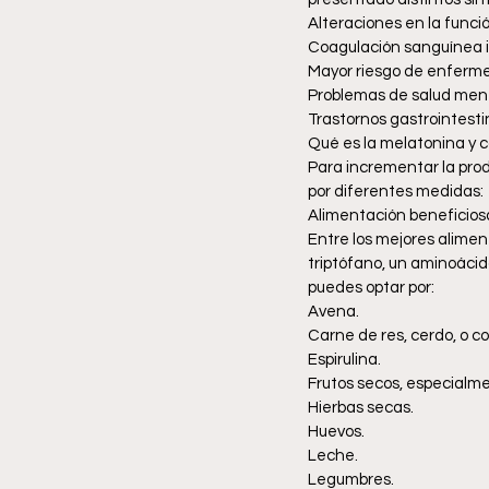
Alteraciones en la funció
Coagulación sanguínea i
Mayor riesgo de enferme
Problemas de salud mental
Trastornos gastrointestin
Qué es la melatonina y 
Para incrementar la prod
por diferentes medidas:
Alimentación beneficios
Entre los mejores alimen
triptófano, un aminoácid
puedes optar por:
Avena.
Carne de res, cerdo, o c
Espirulina.
Frutos secos, especialm
Hierbas secas.
Huevos.
Leche.
Legumbres.